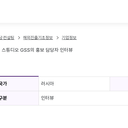
본문 바로가기
담·컨설팅
해외진출기초정보
기업정보
스 스튜디오 GSS의 홍보 담당자 인터뷰
보
국가
러시아
구분
인터뷰