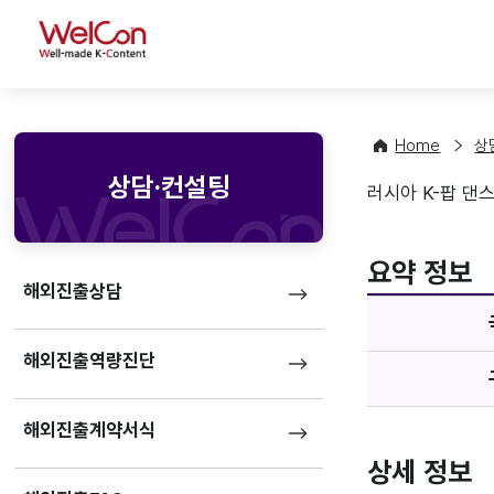
WelCon
Home
상
상담·컨설팅
러시아 K-팝 댄
기업정
favorite
요약 정보
해외진출상담
해외진출역량진단
해외진출계약서식
상세 정보