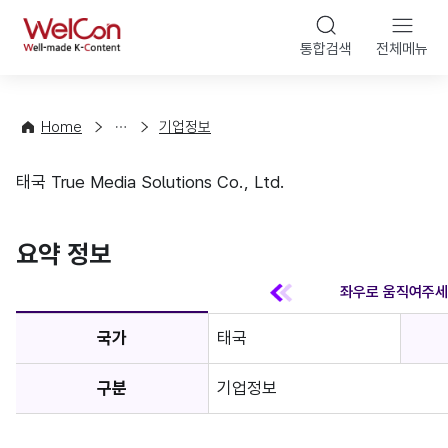
본문 바
WelCon
해
통합검색
전체메뉴
상
외
담
진
·
출
Home
기업정보
컨
기
설
초
태국 True Media Solutions Co., Ltd.
팅
정
기업정보
보
favorite
요약 정보
국가
태국
구분
기업정보