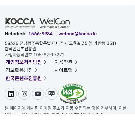
Helpdesk
1566-9984
welcon@kocca.kr
58326 전남광주통합특별시 나주시 교육길 35 (빛가람동 351)
한국콘텐츠진흥원
사업자등록번호 105-82-17272
개인정보처리방침
이용약관
정보활용방침
사이트맵
한국콘텐츠진흥원
링크드인
인스타그램
유튜브
블로그
본 페이지에 게시된 이메일 주소가 자동 수집되는 것을 거부하며, 이를
위반시 정보통신법에 의해 처벌됨을 유념하시기 바랍니다.
COPYRIGHT ⓒ 한국콘텐츠진흥원. ALL RIGHTS RESERVED.