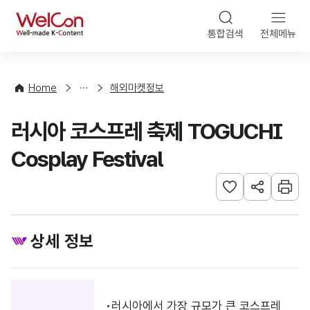
본문 바로가기
WelCon
통합검색
전체메뉴
행
사
·
사
Home
해외마켓정보
업
신
러시아 코스프레 축제 TOGUCHI
청
Cosplay Festival
관심사 등록하기
URL 공유하
인쇄
상세 정보
러시아에서 가장 규모가 큰 코스프레