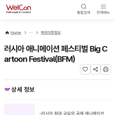
본문 바로가기
WelCon
통합검색
전체메뉴
행
사
·
사
Home
해외마켓정보
업
신
러시아 애니메이션 페스티벌 Big C
청
artoon Festival(BFM)
관심사 등록하기
URL 공유하
인쇄
상세 정보
러시아 최대 규모의 국제 애니메이션