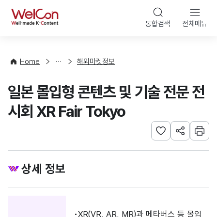
본문 바로가기
WelCon
통합검색
전체메뉴
행
사
·
사
Home
해외마켓정보
업
신
일본 몰입형 콘텐츠 및 기술 전문 전
청
시회 XR Fair Tokyo
관심사 등록하기
URL 공유하
인쇄
상세 정보
XR(VR, AR, MR)과 메타버스 등 몰입