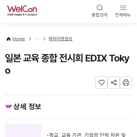
본문 바로가기
WelCon
통합검색
전체메뉴
행
사
·
사
Home
해외마켓정보
업
신
일본 교육 종합 전시회 EDIX Toky
청
o
관심사 등록하기
URL 공유하
인쇄
상세 정보
학교, 교육 기관, 기업의 인적 자원 및