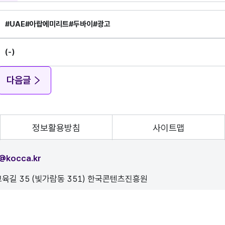
#UAE
#아랍에미리트
#두바이
#광고
(-)
다음글
정보활용방침
사이트맵
@kocca.kr
육길 35 (빛가람동 351) 한국콘텐츠진흥원
, 이를 위반시 정보통신법에 의해 처벌됨을 유념하시기 바랍니다.
D.