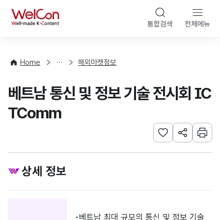
본문 바로가기
WelCon
통합검색
전체메뉴
행
사
·
사
Home
해외마켓정보
업
신
베트남 통신 및 정보 기술 전시회 IC
청
TComm
관심사 등록하기
URL 공유하
인쇄
상세 정보
베트남 최대 규모의 통신 및 정보 기술