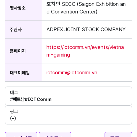
호치민 SECC (Saigon Exhibition an
행사장소
d Convention Center)
ADPEX JOINT STOCK COMPANY
주관사
https://ictcomm.vn/events/vietna
홈페이지
m-gaming
ictcomm@ictcomm.vn
대표이메일
태그
#베트남
#ICTComm
링크
(-)