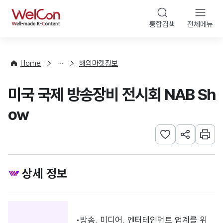
본문 바로가기
WelCon
통합검색
전체메뉴
행
사
·
사
Home
해외마켓정보
업
신
미국 국제 방송장비 전시회 NAB Sh
청
ow
관심사 등록하기
URL 공유하
인쇄
상세 정보
방송, 미디어, 엔터테인먼트 업계를 위