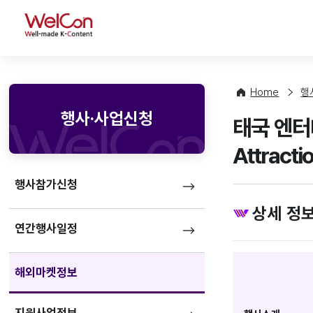
WelCon
Home
행
행사·사업신청
태국 엔터테
Attracti
행사참가신청
상세 정
연간행사일정
해외마켓정보