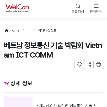
본문 바로가기
WelCon
통합검색
전체메뉴
행
사
·
사
Home
해외마켓정보
업
신
베트남 정보통신 기술 박람회 Vietn
청
am ICT COMM
관심사 등록하기
URL 공유하
인쇄
상세 정보
베트남의 대표적인 정보통신 기술 박