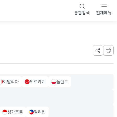
통합검색
전체메뉴
URL 공유하
인쇄
이탈리아
튀르키예
폴란드
taly Flag
turkiye Flag
poland Flag
싱가포르
필리핀
g
singapore Flag
philippiness Flag