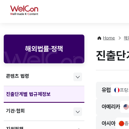
WelCon
Home
해
해외법률·정책
진출단
콘텐츠 법령
유럽
프랑
france
진출단계별 법규제정보
아메리카
us
기관·협회
아시아
중
chin