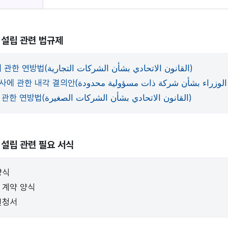
 설립 관련 법규제
상업 회사에 관한 연방법(القانون الاتحادي بشأن الشركات التجارية)
중소기업에 관한 연방법(القانون الاتحادي بشأن الشركات الصغيرة)
 설립 관련 필요 서식
양식
 계약 양식
신청서