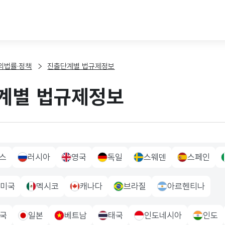
본문 바로가기
외법률·정책
진출단계별 법규제정보
계별 법규제정보
스
러시아
영국
독일
스웨덴
스페인
 Flag
russia Flag
UK Flag
germany Flag
sweden Flag
sapin Flag
i
미국
멕시코
캐나다
브라질
아르헨티나
a Flag
mexico Flag
canada Flag
brazil Flag
Argentina Flag
국
일본
베트남
태국
인도네시아
인도
a Flag
japan Flag
vietnam Flag
thailand Flag
indonesia Flag
indo Fla