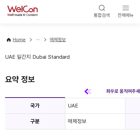
본문 바
WelCon
해
통합검색
전체메뉴
상
외
담
진
·
출
Home
매체정보
컨
기
설
초
UAE 일간지 Dubai Standard
팅
정
매체정보
보
favorite
요약 정보
국가
UAE
구분
매체정보