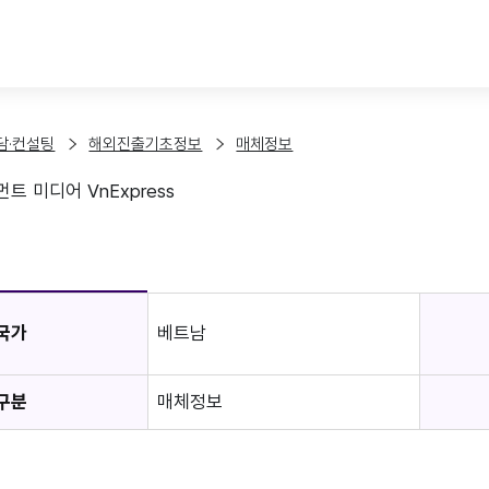
본문 바로가기
담·컨설팅
해외진출기초정보
매체정보
트 미디어 VnExpress
보
국가
베트남
구분
매체정보