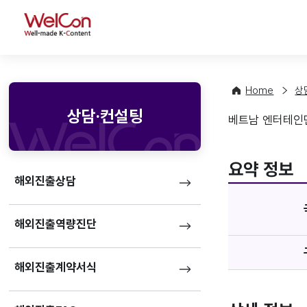
WelCon
Home
상
상담·컨설팅
베트남 엔터테인먼
매체정
favorite
요약 정보
해외진출상담
해외진출역량진단
해외진출계약서식