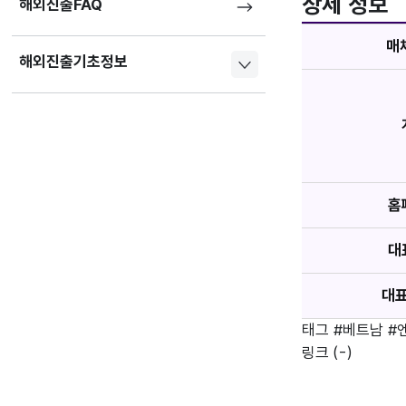
상세 정보
해외진출FAQ
매
해외진출기초정보
홈
대
대
태그
#베트남
#
링크
(-)