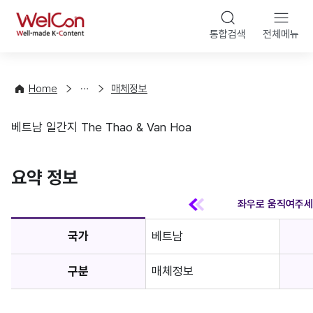
본문 바
WelCon
해
통합검색
전체메뉴
상
외
담
진
·
출
Home
매체정보
컨
기
설
초
베트남 일간지 The Thao & Van Hoa
팅
정
매체정보
보
favorite
요약 정보
국가
베트남
구분
매체정보