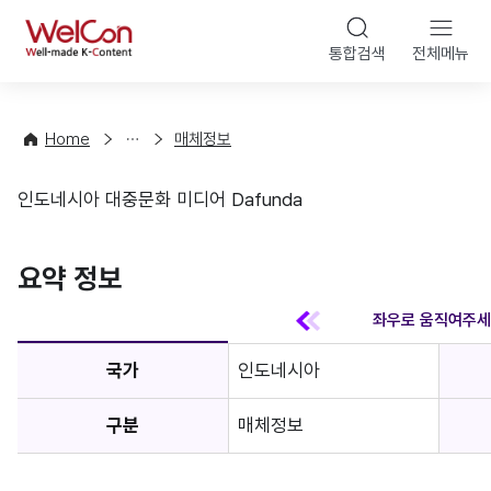
본문 바
WelCon
해
통합검색
전체메뉴
상
외
담
진
·
출
Home
매체정보
컨
기
설
초
인도네시아 대중문화 미디어 Dafunda
팅
정
매체정보
보
favorite
요약 정보
국가
인도네시아
구분
매체정보