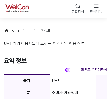
본문 바
WelCon
해
통합검색
전체메뉴
상
외
담
진
·
출
Home
매체정보
컨
기
설
초
UAE 게임 이용자들이 느끼는 한국 게임 이용 장벽
팅
정
매체정보
보
favorite
요약 정보
국가
UAE
구분
소비자 이용행태