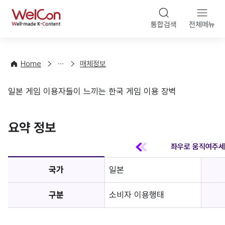
본문 바
WelCon
해
통합검색
전체메뉴
상
외
담
진
·
출
Home
매체정보
컨
기
설
초
일본 게임 이용자들이 느끼는 한국 게임 이용 장벽
팅
정
매체정보
보
favorite
요약 정보
국가
일본
구분
소비자 이용행태