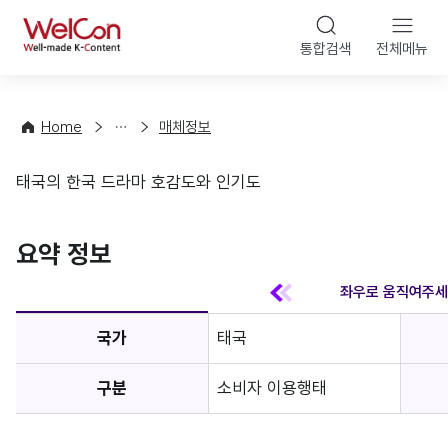
본문 바
WelCon
해
통합검색
전체메뉴
상
외
담
진
·
출
Home
매체정보
컨
기
설
초
태국의 한국 드라마 호감도와 인기도
팅
정
매체정보
보
favorite
요약 정보
국가
태국
구분
소비자 이용행태