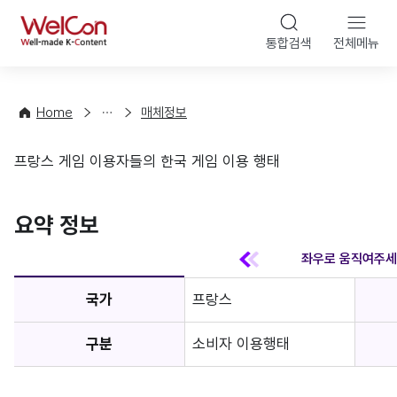
본문 바
WelCon
해
통합검색
전체메뉴
상
외
담
진
·
출
Home
매체정보
컨
기
설
초
프랑스 게임 이용자들의 한국 게임 이용 행태
팅
정
매체정보
보
favorite
요약 정보
국가
프랑스
구분
소비자 이용행태