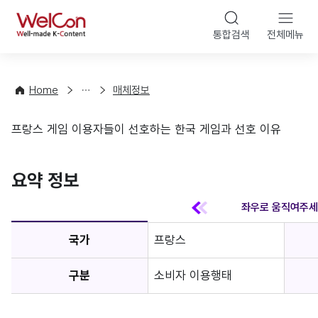
본문 바
WelCon
해
통합검색
전체메뉴
상
외
담
진
·
출
Home
매체정보
컨
기
설
초
프랑스 게임 이용자들이 선호하는 한국 게임과 선호 이유
팅
정
매체정보
보
favorite
요약 정보
국가
프랑스
구분
소비자 이용행태