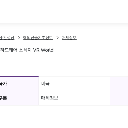
본문 바로가기
담·컨설팅
해외진출기초정보
매체정보
 하드웨어 소식지 VR World
보
국가
미국
구분
매체정보