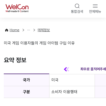
본문 바
WelCon
해
통합검색
전체메뉴
상
외
담
진
·
출
Home
매체정보
컨
기
설
초
미국 게임 이용자들의 게임 아이템 구입 이유
팅
정
매체정보
보
favorite
요약 정보
국가
미국
구분
소비자 이용행태