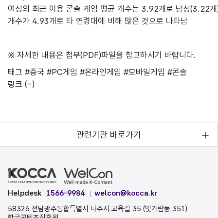
여성의 최근 이용 콘솔 게임 평균 개수는 3.92개로 남성(3.22
개수가 4.93개로 타 연령대에 비해 많은 것으로 나타남
※ 자세한 내용은 첨부(PDF)파일을 참고하시기 바랍니다.
태그
#중국
#PC게임
#온라인게임
#모바일게임
#콘솔
링크
(-)
관련기관 바로가기
Helpdesk
1566-9984
welcon@kocca.kr
58326 전남광주통합특별시 나주시 교육길 35 (빛가람동 351)
한국콘텐츠진흥원