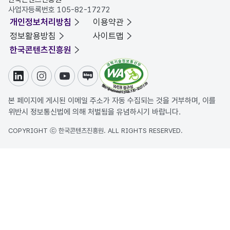
사업자등록번호 105-82-17272
개인정보처리방침
이용약관
정보활용방침
사이트맵
한국콘텐츠진흥원
링크드인
인스타그램
유튜브
블로그
본 페이지에 게시된 이메일 주소가 자동 수집되는 것을 거부하며, 이를
위반시 정보통신법에 의해 처벌됨을 유념하시기 바랍니다.
COPYRIGHT ⓒ 한국콘텐츠진흥원. ALL RIGHTS RESERVED.