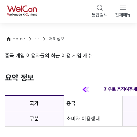
본문 바
WelCon
해
통합검색
전체메뉴
상
외
담
진
·
출
Home
매체정보
컨
기
설
초
중국 게임 이용자들의 최근 이용 게임 개수
팅
정
매체정보
보
favorite
요약 정보
국가
중국
구분
소비자 이용행태