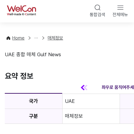
본문 바
WelCon
해
통합검색
전체메뉴
상
외
담
진
·
출
Home
매체정보
컨
기
설
초
UAE 종합 매체 Gulf News
팅
정
매체정보
보
favorite
요약 정보
국가
UAE
구분
매체정보