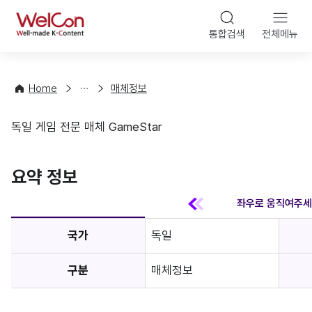
본문 바
WelCon
해
통합검색
전체메뉴
상
외
담
진
·
출
Home
매체정보
컨
기
설
초
독일 게임 전문 매체 GameStar
팅
정
매체정보
보
favorite
요약 정보
국가
독일
구분
매체정보