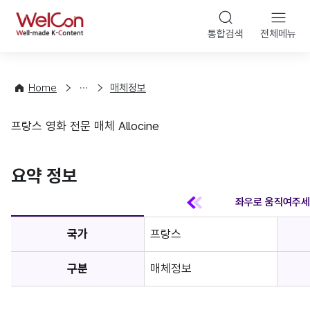
본문 바
WelCon
해
통합검색
전체메뉴
상
외
담
진
·
출
Home
매체정보
컨
기
설
초
프랑스 영화 전문 매체 Allocine
팅
정
매체정보
보
favorite
요약 정보
국가
프랑스
구분
매체정보