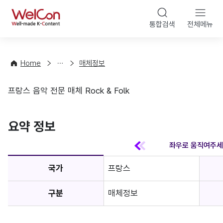
본문 바
WelCon
해
통합검색
전체메뉴
상
외
담
진
·
출
Home
매체정보
컨
기
설
초
프랑스 음악 전문 매체 Rock & Folk
팅
정
매체정보
보
favorite
요약 정보
국가
프랑스
구분
매체정보