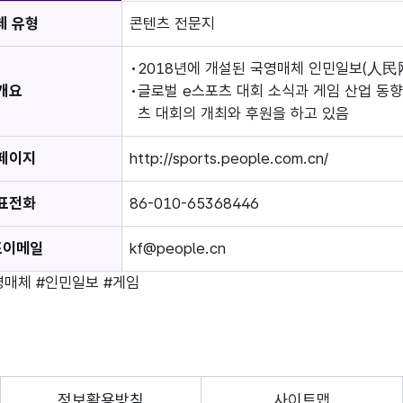
체 유형
콘텐츠 전문지
2018년에 개설된 국영매체 인민일보(人民
개요
글로벌 e스포츠 대회 소식과 게임 산업 동향
츠 대회의 개최와 후원을 하고 있음
페이지
http://sports.people.com.cn/
표전화
86-010-65368446
표이메일
kf@people.cn
영매체
#인민일보
#게임
정보활용방침
사이트맵