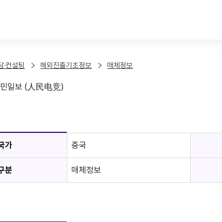
본문 바로가기
담·컨설팅
해외진출기초정보
매체정보
인민일보 (人民电竞)
보
국가
중국
구분
매체정보