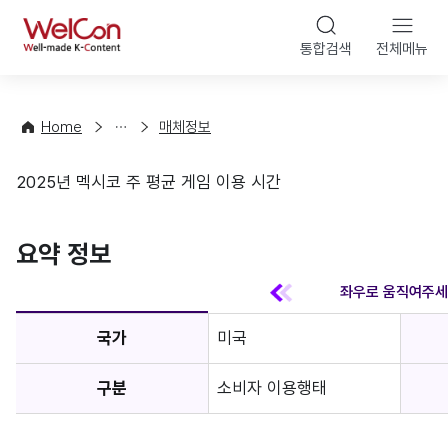
본문 바
WelCon
해
통합검색
전체메뉴
상
외
담
진
·
출
Home
매체정보
컨
기
설
초
2025년 멕시코 주 평균 게임 이용 시간
팅
정
매체정보
보
favorite
요약 정보
국가
미국
구분
소비자 이용행태