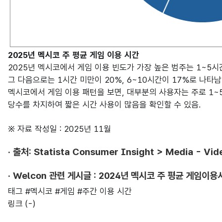
이용 시간
비중 (%)
2025년 멕시코 주 평균 게임 이용 시간
1~5시간
37%
2025년 멕시코에서 게임 이용 빈도가 가장 높은 범주는 1~5시
1시간 미만
20%
그 다음으로는 1시간 미만이 20%, 6~10시간이 17%로 나타남
6~10시간
17%
멕시코에서 게임 이용 패턴을 보면, 대부분의 사용자는 주로 1~5
서비스를 사용하지 않음
11%
당수를 차지하여 짧은 시간 사용이 많음을 확인할 수 있음.
11-15시간
7%
16-20시간
※ 자료 작성일 : 2025년 11월
4%
20시간 이상
2%
· 출처:
Statista Consumer Insight > Media - Vi
모름
2%
· Welcon 관련 게시글 :
2024년 멕시코 주 평균 게임이용
태그
#멕시코
#게임
#주간 이용 시간
링크
(-)