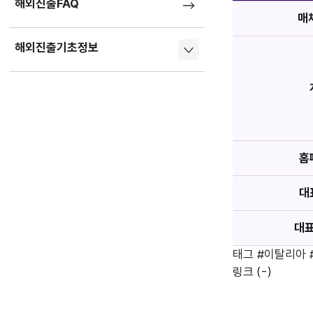
해외진출FAQ
매
해외진출기초정보
홈
대
대
태그
#이탈리아
링크
(-)