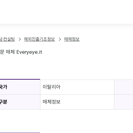
본문 바로가기
담·컨설팅
해외진출기초정보
매체정보
매체 Everyeye.it
보
국가
이탈리아
구분
매체정보