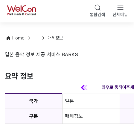
본문 바
WelCon
해
통합검색
전체메뉴
상
외
담
진
·
출
Home
매체정보
컨
기
설
초
일본 음악 정보 제공 서비스 BARKS
팅
정
매체정보
보
favorite
요약 정보
국가
일본
구분
매체정보