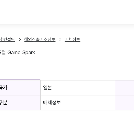
본문 바로가기
담·컨설팅
해외진출기초정보
매체정보
털 Game Spark
보
국가
일본
구분
매체정보