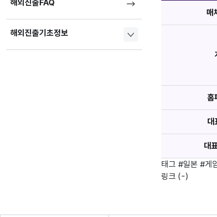
해외진출FAQ
매
해외진출기초정보
홈
대
대
태그
#일본
#게
링크
(-)