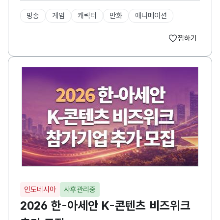
방송
게임
캐릭터
만화
애니메이션
찜하기
인도네시아
사후관리중
2026 한-아세안 K-콘텐츠 비즈위크