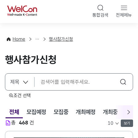
본문 바로가기
WelCon
통합검색
전체메뉴
행
사
·
사
Home
행사참가신청
업
신
행사참가신청
청
조건 선택
전체
모집예정
모집중
개최예정
개최중
개최
선택됨
총
468
건
보기
목록 표시 개수