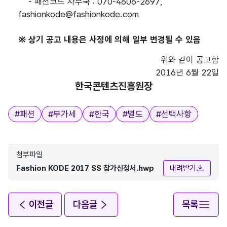
- 패션코드 사무국 : 070-4606-2697,
fashionkode@fashionkode.com
※ 상기 공고 내용은 사정에 의해 일부 변경될 수 있음
위와 같이 공고함
2016년 6월 22일
한국콘텐츠진흥원장
태그
#
패션
#
부가세
#
한국
#
별도
#
선택사항
첨부파일
Fashion KODE 2017 SS 참가신청서.hwp
내려받기
이전글
다음글
목록