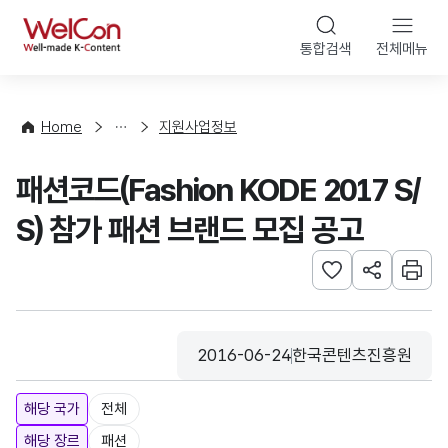
본문 바로가기
WelCon
통합검색
전체메뉴
행
사
·
사
Home
지원사업정보
업
신
패션코드(Fashion KODE 2017 S/
청
S) 참가 패션 브랜드 모집 공고
관심사 등록하기
URL 공유하
인쇄
2016-06-24
한국콘텐츠진흥원
등록일
수집기관
해당 국가
전체
해당 장르
패션