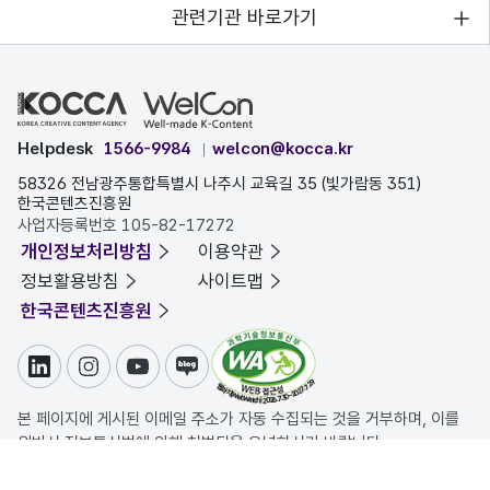
관련기관 바로가기
Helpdesk
1566-9984
welcon@kocca.kr
58326 전남광주통합특별시 나주시 교육길 35 (빛가람동 351)
한국콘텐츠진흥원
사업자등록번호 105-82-17272
개인정보처리방침
이용약관
정보활용방침
사이트맵
한국콘텐츠진흥원
링크드인
인스타그램
유튜브
블로그
본 페이지에 게시된 이메일 주소가 자동 수집되는 것을 거부하며, 이를
위반시 정보통신법에 의해 처벌됨을 유념하시기 바랍니다.
COPYRIGHT ⓒ 한국콘텐츠진흥원. ALL RIGHTS RESERVED.