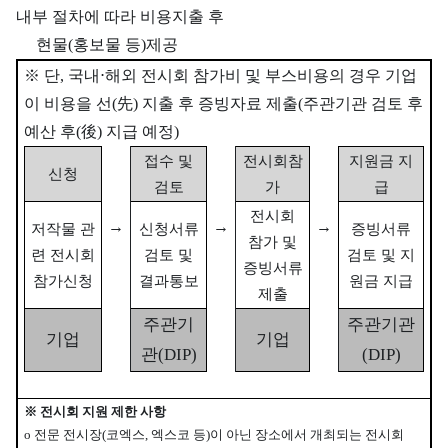
내부 절차에 따라 비용지출 후
현물(홍보물 등)제공
※ 단, 국내⋅해외 전시회 참가비 및 부스비용의 경우 기업
이 비용을 선(先) 지출 후 증빙자료 제출(주관기관 검토 후
예산 후(後) 지급 예정)
접수 및
전시회참
지원금 지
신청
검토
가
급
전시회
→
→
→
저작물 관
신청서류
증빙서류
참가 및
련 전시회
검토 및
검토 및 지
증빙서류
참가신청
결과통보
원금 지급
제출
주관기
주관기관
기업
기업
관(DIP)
(DIP)
※ 전시회 지원 제한 사항
o 전문 전시장(코엑스, 엑스코 등)이 아닌 장소에서 개최되는 전시회