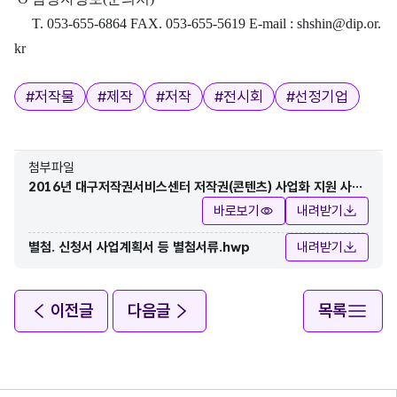
T. 053-655-6864 FAX. 053-655-5619 E-mail : shshin@dip.or.
kr
태그
#
저작물
#
제작
#
저작
#
전시회
#
선정기업
첨부파일
2016년 대구저작권서비스센터 저작권(콘텐츠) 사업화 지원 사업
공고.pdf
바로보기
내려받기
별첨. 신청서 사업계획서 등 별첨서류.hwp
내려받기
이전글
다음글
목록