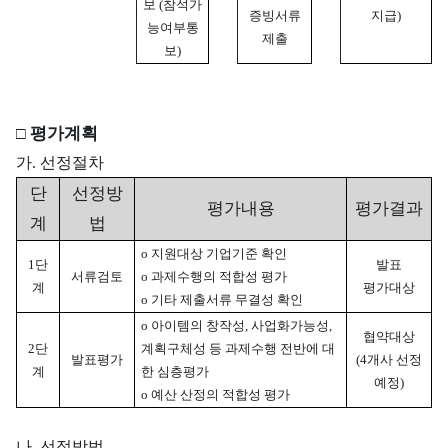
보
(참석가
증빙서류
지급)
능여부통
제출
보)
평가계획
□
가. 선정절차
단
선정방
평가내용
평가결과
계
법
o 지원대상 기업기준 확인
1단
발표
서류검토
o 과제수행의 적합성 평가
계
평가대상
o 기타 제출서류 무결성 확인
o 아이템의 창작성, 사업화가능성,
협약대상
2단
계획구체성 등 과제수행 전반에 대
발표평가
(4개사 선정
계
한 심층평가
예정)
o 예산 산정의 적합성 평가
나. 선정방법