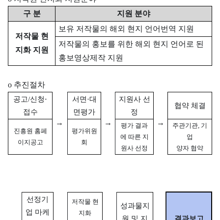
구 분
지원 분야
보유 저작물의 해외 현지 언어번역 지원
저작물 현
저작물의 홍보를 위한 해외 현지 언어로 된
지화 지원
홍보영상제작 지원
o 추진절차
공고/신청⋅
서면·대
지원사 선
협약 체결
접수
면평가
정
→
→
→
평가 결과
주관기관, 기
진흥원 홈페
평가위원
에 따른 지
업
이지공고
회
원사 선정
양자 협약
선정기
저작물 현
성과물지
업 마케
지화
원 및 지
결과보고