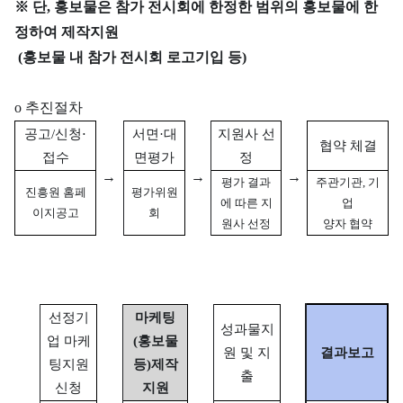
※ 단, 홍보물은 참가 전시회에 한정한 범위의 홍보물에 한
정하여 제작지원
(홍보물 내 참가 전시회 로고기입 등)
o 추진절차
공고/신청⋅
서면·대
지원사 선
협약 체결
접수
면평가
정
→
→
→
평가 결과
주관기관, 기
진흥원 홈페
평가위원
에 따른 지
업
이지공고
회
원사 선정
양자 협약
선정기
마케팅
성과물지
업 마케
(홍보물
원 및 지
결과보고
팅지원
등)
제작
출
신청
지원