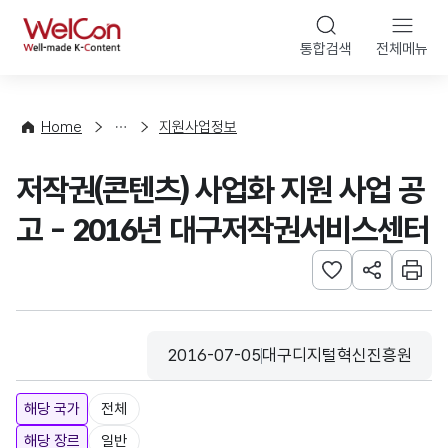
본문 바로가기
WelCon
통합검색
전체메뉴
행
사
·
사
Home
지원사업정보
업
신
저작권(콘텐츠) 사업화 지원 사업 공
청
고 - 2016년 대구저작권서비스센터
관심사 등록하기
URL 공유하
인쇄
2016-07-05
대구디지털혁신진흥원
등록일
수집기관
해당 국가
전체
해당 장르
일반