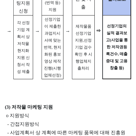
(번역 등)
팅지원
출
지원
신청
선정기업
각 선정
선정기업의
이 제출한
제작물품
기업 계
→
→
→
⇨
실적 결과보
과업지시
선정기업
획서 상
고
(사업을 통
서에 맞는
지원,
선정
저작물
한 저작권등
번역, 현지
기업 검수
현지화
록건수, 매출
화된 홍보
확인 후
시
지원 신
증대 및 고용
영상 제작
행업체지
청서 작
창출 등)
진행(시행
출처리
성 제출
업체선정)
(3) 저작물 마케팅 지원
o 지원방식
- 간접지원방식
- 사업계획서 상 계획에 따른 마케팅 품목에 대해 진흥원