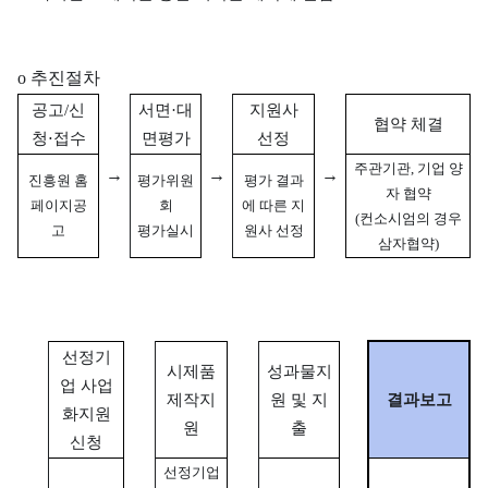
o 추진절차
공고/신
서면·대
지원사
협약 체결
청⋅접수
면평가
선정
주관기관, 기업 양
→
→
→
진흥원 홈
평가위원
평가 결과
자 협약
페이지공
회
에 따른 지
(컨소시엄의 경우
고
평가실시
원사 선정
삼자협약)
선정기
시제품
성과물지
업 사업
제작지
원 및 지
결과보고
화지원
원
출
신청
선정기업