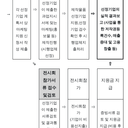
선정기업
⇒
선정기업의
각 선정
이 제출한
제작물품
→
⇒
⇨
실적 결과보
기업 계
과업지시
선정기업
고
(사업을 통
획서 상
서에 맞는
지원,
선정
한 저작권등
마케팅
마케팅(홍
기업 검수
록건수, 매출
지원 신
보물 등)
확인 후
시
증대 및 고용
청서 작
제작진행
행업체지
창출 등)
성 제출
(시행업체
출처리
선정)
⇘
⇧
전시회
참가서
전시회참
지원금 지
류
접수
가
급
및검토
선정기업
전시회참
⇒
⇒
이 제출한
가
증빙서류 검
서류검토
(기업이 비
토 및
지원금
및 결과통
용선지출)
지급
(비용 후