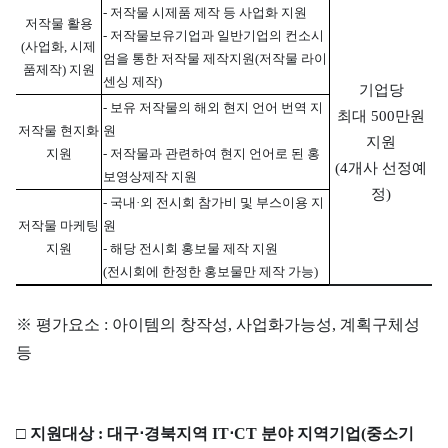
- 저작물 시제품 제작 등 사업화 지원
저작물 활용
- 저작물보유기업과 일반기업의 컨소시
(사업화, 시제
엄을 통한 저작물 제작지원(저작물 라이
품제작) 지원
센싱 제작)
기업당
- 보유 저작물의 해외 현지 언어 번역 지
최대 500만원
저작물 현지화
원
지원
지원
- 저작물과 관련하여 현지 언어로 된 홍
(4개사 선정예
보영상제작 지원
정)
- 국내·외 전시회 참가비 및 부스이용 지
저작물 마케팅
원
지원
- 해당 전시회 홍보물 제작 지원
(전시회에 한정한 홍보물만 제작 가능)
※ 평가요소 : 아이템의 창작성, 사업화가능성, 계획구체성
등
□
지원대상 :
대구⋅경북지역 IT⋅CT 분야 지역기업(중소기