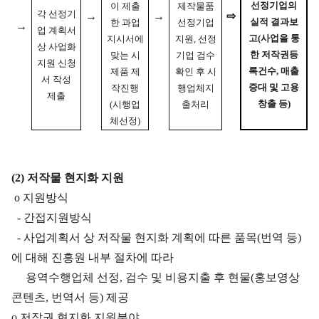
선정기업의
이 제출
제작물품
각 선정기
→
→
⇨
실적 결과보
한 과업
선정기업
→
업 계획서
고
(사업을 통
지시서에
지원,
선정
상 사업화
한 저작권등
맞는 시
기업 검수
지원 신청
록건수, 매출
제품 제
확인 후
시
서 작성
증대 및 고용
작진행
행업체지
제출
창출 등)
(시행업
출처리
체선정)
(2) 저작물 현지화 지원
o 지원방식
- 간접지원방식
- 사업계획서 상 저작물 현지화 계획에 따른 품목(번역 등)
에 대해 진흥원 내부 절차에 따라
용역수행업체 선정, 검수 및 비용지출 후 현물(홍보영상
콘텐츠, 번역서 등) 제공
o 저작권 현지화 지원분야