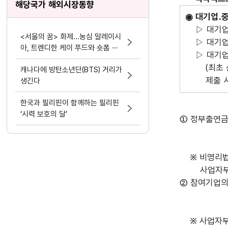
해당국가 해외시장동향
◉ 대기업․
▷ 대기업․
<서울의 꿈> 화제...농심 말레이시
▷ 대기업․
아, 트렌디한 케이 푸드와 숏폼 마
▷ 대기업․
케팅 결합
(최초 신청
캐나다에 방탄소년단(BTS) 거리가
제출 시까
생긴다
한국과 필리핀이 함께하는 필리핀
‘시력 보호의 달’
① 정부출연금
※ 비영리법
사업자부담
② 참여기업의
※ 사업자부