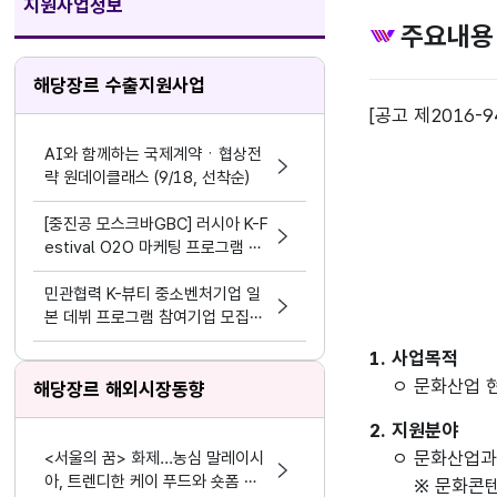
지원사업정보
주요내용
해당장르 수출지원사업
[공고 제2016-9
AI와 함께하는 국제계약ㆍ협상전
략 원데이클래스 (9/18, 선착순)
[중진공 모스크바GBC] 러시아 K-F
estival O2O 마케팅 프로그램 참
여기업 모집 공고(~8.19)
민관협력 K-뷰티 중소벤처기업 일
본 데뷔 프로그램 참여기업 모집공
고
1. 사업목적
ㅇ 문화산업 
해당장르 해외시장동향
2. 지원분야
ㅇ 문화산업
<서울의 꿈> 화제...농심 말레이시
아, 트렌디한 케이 푸드와 숏폼 마
※ 문화콘텐츠(