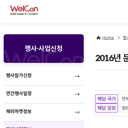
WelCon
Home
행
행사·사업신청
2016년
행사참가신청
연간행사일정
해당 국가
전
해당 장르
일
해외마켓정보