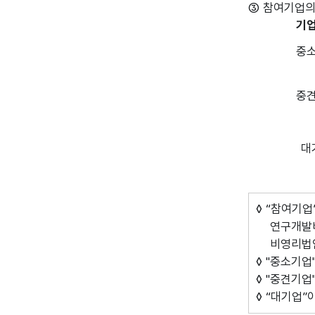
③ 참여기업의
기
중
중
대
◊ “참여기
연구개발비의
비영리법인
◊ "중소기
◊ "중견기
◊ “대기업