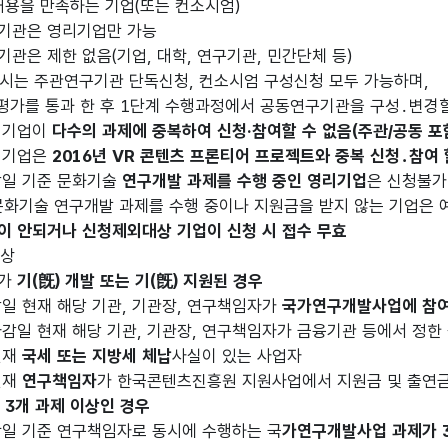
내용을 만족하는 기업(또는 컨소시엄)
기관은 영리기업만 가능
관은 제한 없음(기업, 대학, 연구기관, 민간단체 등)
 주관연구기관 단독신청, 컨소시엄 구성신청 모두 가능하며,
통과 한 후 1단계 수행과정에서 공동연구기관을 구성․변경할
리기업이
다수의 과제에 중복하여 신청·참여할 수 없음(주관/공동 포
리기업은
2016년 VR 콘텐츠 프론티어 프로젝트와 중복 신청․참여 
감일 기준 문화기술
연구개발 과제를 수행 중인 영리기업
은 신청불가
기술 연구개발 과제를 수행 중이나 지원금을 받지 않는 기업은 
이 안되거나 신청제외대상 기업이 신청 시 접수 무효
대상
제가
기(旣) 개발 또는 기(旣) 지원된 경우
일 현재 해당 기관, 기관장, 연구책임자가
국가연구개발사업에 참
감일 현재 해당 기관, 기관장, 연구책임자가 금융기관 등에서 정한
현재
국세 또는 지방세 체납
사실이 있는 사업자
현재
연구책임자
가 한국콘텐츠진흥원 지원사업에서 지원금 및 출연금
 3개 과제 이상인 경우
일 기준 연구책임자로 동시에 수행하는 국
가연구개발사업 과제가 