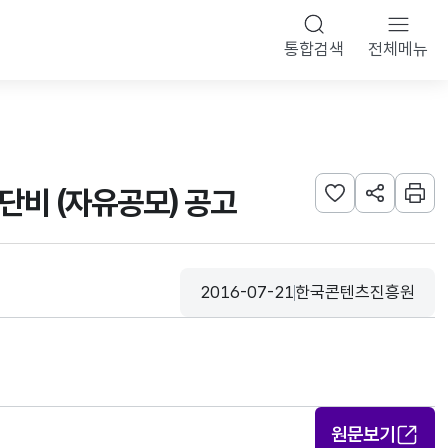
통합검색
전체메뉴
 단비 (자유공모) 공고
관심사 등록하기
URL 공유하
인쇄
2016-07-21
한국콘텐츠진흥원
등록일
수집기관
원문보기