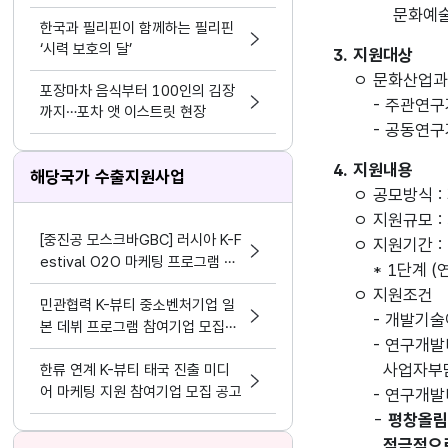
케팅 결합
문화예술(공연
한국과 필리핀이 함께하는 필리핀
‘시력 보호의 달’
3. 지원대상
ㅇ 문화산업과
포장마차 음식부터 100인의 김장
- 주관연구
까지…포차 앳 이스트릿 현장
- 공동연구기
4. 지원내용
해당국가 수출지원사업
ㅇ 공모방식 :
ㅇ 지원규모 :
[중진공 모스크바GBC] 러시아 K-F
ㅇ 지원기간 : 
estival O2O 마케팅 프로그램 참
* 1단계 (
여기업 모집 공고(~8.19)
ㅇ 지원조건
민관협력 K-뷰티 중소벤처기업 일
- 개발기술이
본 데뷔 프로그램 참여기업 모집공
- 연구개발비
고
사업자부담금
한류 연계 K-뷰티 태국 진출 미디
어 마케팅 지원 참여기업 모집 공고
- 연구개발비
-
평창올림
적극적으