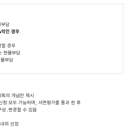
물부담
 4억인 경우
담할 경우
는 현물부담
현물부담
계획의 개념만 제시
청 모두 가능하며, 서면평가를 통과 한 후
성․변경할 수 있음
 내외 선정