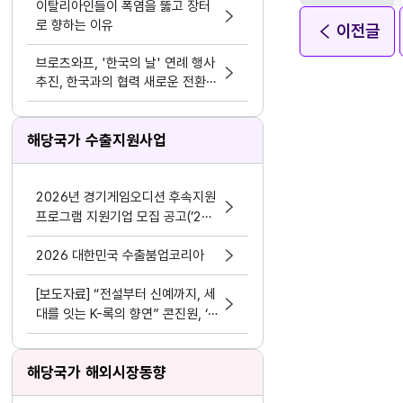
이탈리아인들이 폭염을 뚫고 장터
로 향하는 이유
이전글
브로츠와프, '한국의 날' 연례 행사
추진, 한국과의 협력 새로운 전환점
마련
해당국가 수출지원사업
2026년 경기게임오디션 후속지원
프로그램 지원기업 모집 공고(’24
~’25년 선정기업 대상)
2026 대한민국 수출붐업코리아
[보도자료] “전설부터 신예까지, 세
대를 잇는 K-록의 향연” 콘진원, ‘2
026 위드 스테이지 앤드 시즌6’ 개
최
해당국가 해외시장동향