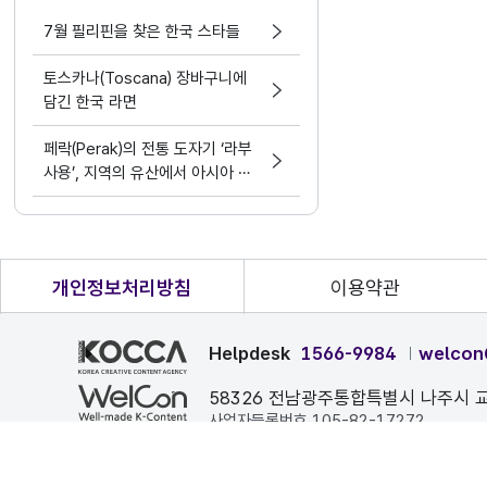
7월 필리핀을 찾은 한국 스타들
토스카나(Toscana) 장바구니에
담긴 한국 라면
페락(Perak)의 전통 도자기 ‘라부
사용’, 지역의 유산에서 아시아 문
화 교류의 가능성으로
개인정보처리방침
이용약관
Helpdesk
1566-9984
welcon
58326 전남광주통합특별시 나주시 교
사업자등록번호 105-82-17272
본 페이지에 게시된 이메일 주소가 자동 수집되는 것을 거부하며
COPYRIGHT ⓒ 한국콘텐츠진흥원. ALL RIGHTS RESERVE