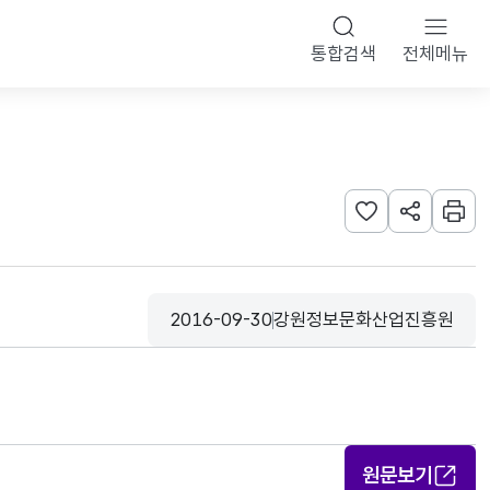
통합검색
전체메뉴
관심사 등록하기
URL 공유하
인쇄
2016-09-30
강원정보문화산업진흥원
등록일
수집기관
원문보기