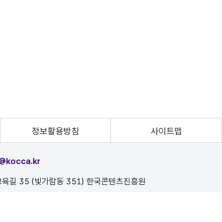
정보활용방침
사이트맵
@kocca.kr
육길 35 (빛가람동 351) 한국콘텐츠진흥원
, 이를 위반시 정보통신법에 의해 처벌됨을 유념하시기 바랍니다.
D.