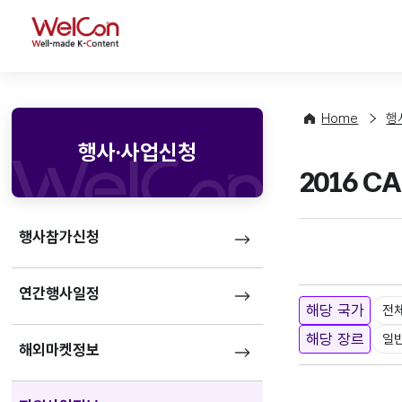
WelCon
Home
행
행사·사업신청
2016 
행사참가신청
연간행사일정
해당 국가
전
해당 장르
일
해외마켓정보