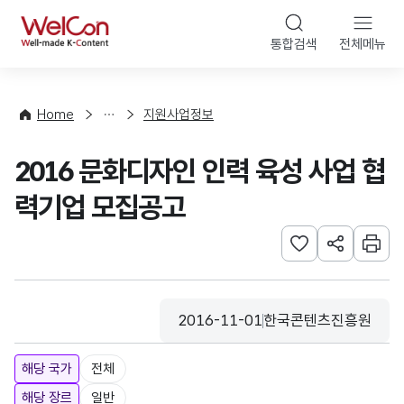
본문 바로가기
WelCon
통합검색
전체메뉴
행
사
·
사
Home
지원사업정보
업
신
2016 문화디자인 인력 육성 사업 협
청
력기업 모집공고
관심사 등록하기
URL 공유하
인쇄
2016-11-01
한국콘텐츠진흥원
등록일
수집기관
해당 국가
전체
해당 장르
일반