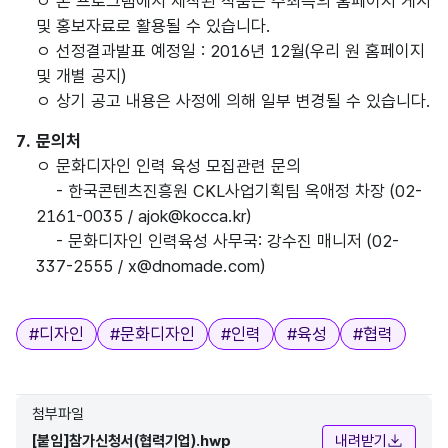
ㅇ 본 프로그램에서 제작된 작품은 주최측의 홈페이지 게시
및 홍보자료로 활용될 수 있습니다.
ㅇ 선정결과발표 예정일 : 2016년 12월(우리 원 홈페이지
및 개별 공지)
ㅇ 상기 공고 내용은 사정에 의해 일부 변경될 수 있습니다.
7. 문의처
ㅇ 문화디자인 인력 육성 모집관련 문의
- 한국콘텐츠진흥원 CKL사업기획팀 옥애정 차장 (02-
2161-0035 / ajok@kocca.kr)
- 문화디자인 인력육성 사무국: 강수진 매니저 (02-
337-2555 / x@dnomade.com)
태그
#
디자인
#
문화디자인
#
인력
#
육성
#
협력
첨부파일
[붙임]참가신청서(협력기업).hwp
내려받기