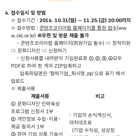
4. 접수일시 및 방법
ㅇ 접수기간 :
2016. 10.31(월) ∼ 11.25.(금) 20:00까지
ㅇ 접수방법 :
콘텐츠코리아랩 홈페이지를 통한 접수
(
ww
w.ckl.or.kr
)
※우편 및 방문 제출 불가
- 콘텐츠코리아랩 홈페이지(회원가입 필수) ⇨ 창작지원
⇨ 문화디자인 ⇨ 신청하기
- 신청서류를 내려받아 기입완료후 ①,②,③,④모두
PDF로 하여 한 개의 ZIP압축하고
압축파일명은 ‘협력기업_회사명.zip’으로 표기 해서
업로드
ㅇ 제출서류
제출서류
비고
① 문화디자인 인력육성
프로그램 신청서 1부
- 기업의 손익계산서,
② 개인정보 수집･이용･
대차대조표
제공 동의서 1부
(기업 수익성, 성상정
③ 참여 기업 상품 기술서