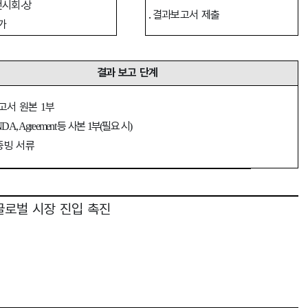
전시회
‧
상
․
결과보고서 제출
가
결과 보고 단계
고서 원본
부
1
등 사본
부
필요 시
DA, Agreement
1
(
)
증빙 서류
글로벌 시장 진입 촉진