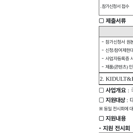
․
참가신청서 접수
□
제출서류
-
참가신청서 원
-
신청
참여제한대
/
-
사업자등록증 
-
제품
콘텐츠
인
(
)
2. KIDULT&
□
사업개요
:
□
지원대상
:
※
동일 전시회에 대
□
지원내용
-
지원 전시회