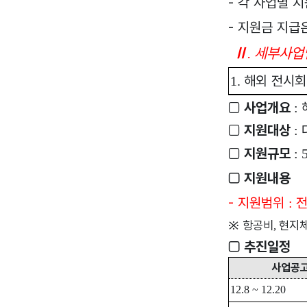
-
각 사업별 지
-
지원금 지급은
Ⅱ
세부사업
.
해외 전시회
1.
□
사업개요
:
□
지원대상
:
□
지원규모
: 
□
지원내용
-
지원범위
전
:
※
항공비
현지
,
□
추진일정
사업공
12.8
~
12.20