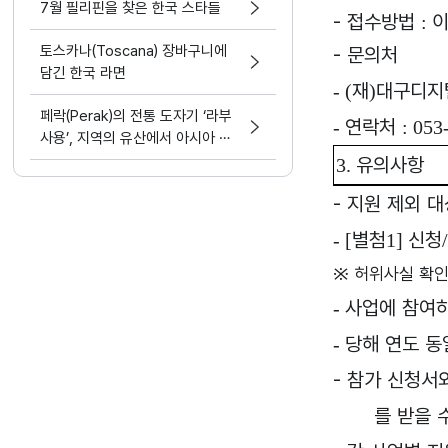
7월 필리핀을 찾은 한국 스타들
-
접수방법
:
토스카나(Toscana) 장바구니에
-
문의처
담긴 한국 라면
재
대구디지
- (
)
페락(Perak)의 전통 도자기 ‘라부
연락처
-
: 053
사용’, 지역의 유산에서 아시아 문
화 교류의 가능성으로
유의사항
3.
-
지원 제외 대
별첨
신청
- [
1]
※
허위사실 확인
사업에 참여
-
당해 연도 동
-
-
참가 신청서
를 받을 