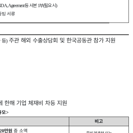
등 사본
부
필요 시
DA, Agreement
1
(
)
증빙 서류
주관 해외 수출상담회 및 한국공동관 참가 지원
 등
)
에 한해 기업 체재비 차등 지원
규모
>
비고
만원
중 소액
20