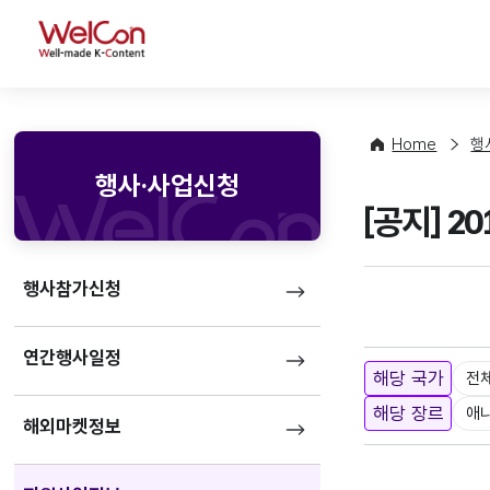
WelCon
Home
행
행사·사업신청
[공지] 
행사참가신청
연간행사일정
해당 국가
전
해당 장르
애
해외마켓정보