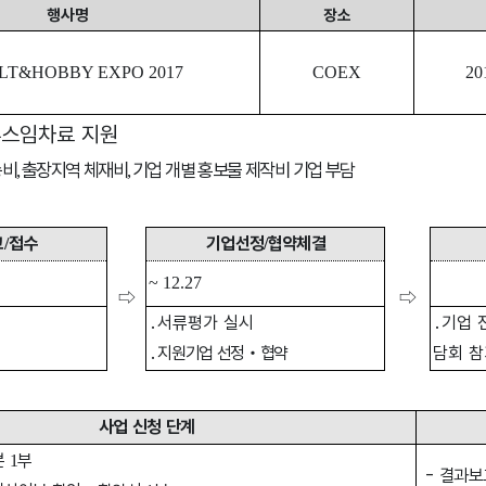
행사명
장소
LT&HOBBY EXPO 2017
COEX
20
부스임차료 지원
송비
출장지역 체재비
기업 개별 홍보물 제작비 기업 부담
,
,
고
접수
기업선정
협약체결
/
/
~
12.27
⇨
⇨
․
서류평가 실시
․
기업 
․
지원기업 선정
‧
협약
담회 
사업 신청 단계
본
부
1
-
결과보