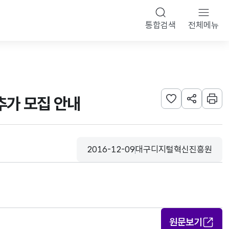
통합검색
전체메뉴
추가 모집 안내
관심사 등록하기
URL 공유하
인쇄
2016-12-09
대구디지털혁신진흥원
등록일
수집기관
원문보기