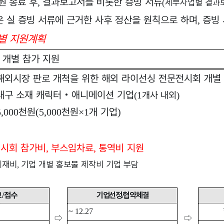
원
종료 후
결과보고서를 비롯한 증빙 서류
,
세부사업별 결과
(
 실 증빙 서류에 근거한 사후 정산을 원칙으로 하며
증빙 
,
별 지원계획
 개별 참가 지원
해외시장 판로 개척을 위한 해외 라이선싱 전문전시회 개별
대구 소재 캐릭터
‧
애니메이션 기업
개사 내외
(1
)
천원
천원
개 기업
5
,000
(5,000
×1
)
시회 참가비
부스임차료
통역비 지원
,
,
체재비
기업 개별 홍보물 제작비 기업 부담
,
고
접수
기업선정
협약체결
/
/
~
12.27
⇨
⇨