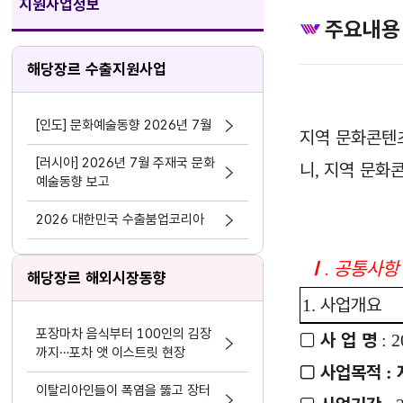
지원사업정보
주요내용
해당장르 수출지원사업
[인도] 문화예술동향 2026년 7월
지역 문화콘텐
[러시아] 2026년 7월 주재국 문화
니
지역 문화
,
예술동향 보고
2026 대한민국 수출붐업코리아
Ⅰ
공통사항
.
해당장르 해외시장동향
사업개요
1.
포장마차 음식부터 100인의 김장
□
사 업 명
: 
까지…포차 앳 이스트릿 현장
□
사업목적
:
이탈리아인들이 폭염을 뚫고 장터