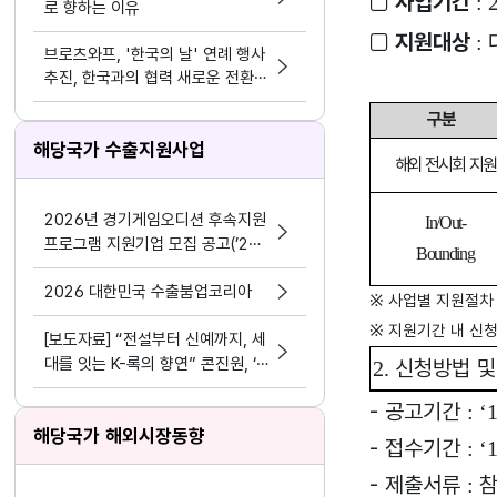
□
사업기간
: 
로 향하는 이유
□
지원대상
:
브로츠와프, '한국의 날' 연례 행사
추진, 한국과의 협력 새로운 전환점
마련
구분
해당국가 수출지원사업
해외 전시회 지원
2026년 경기게임오디션 후속지원
In/Out-
프로그램 지원기업 모집 공고(’24
Bounding
~’25년 선정기업 대상)
2026 대한민국 수출붐업코리아
※
사업별 지원절차
※
지원기간 내 신
[보도자료] “전설부터 신예까지, 세
대를 잇는 K-록의 향연” 콘진원, ‘2
신청방법 및
2.
026 위드 스테이지 앤드 시즌6’ 개
-
공고기간
: ‘
최
해당국가 해외시장동향
-
접수기간
:
‘
-
제출서류
참
: