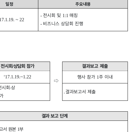
일정
주요내용
전시회 및
매칭
-
1:1
17.1.19. ~ 22
비즈니스 상담회 진행
-
전시회
상담회 참가
결과보고 제출
/
‘17.1.19.~1.22
행사 참가
주 이내
1
⇨
전시회
‧
상
․
결과보고서 제출
참가
결과 보고 단계
고서 원본
부
1