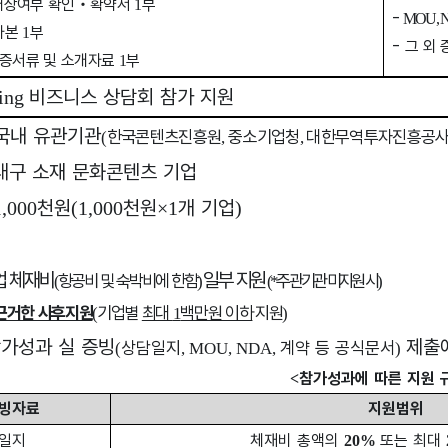
상여부 확인
‧
확약서
부
1
-
MOU, N
사본
부
1
-
그 외 
증서류 및 소개자료
부
1
비즈니스 상담회 참가 지원
ing
국내 유관기관
한국콘텐츠진흥원
중소기업청
대한무역투자진흥공사
(
,
,
대구 소재
문화콘텐츠 기업
천원
천원
개 기업
1
,000
(1,000
×1
)
업 체재비
일부 지원
항공비 및 숙박비에 한함
주관기관 미지원 시
(
)
(*
)
근거한 사후지원
기업별
최대
백만원 이하
지원
(
1
)
가성과 실 증빙
제출
상담일지
계약 등 공식문서
(
, MOU, NDA,
)
참가성과에 따른 지원 
<
빙자료
지원범위
일지
체재비 총액의
또는 최대
20%