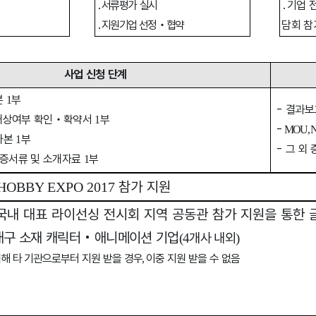
․
서류평가 실시
․
기업 
․
지원기업 선정
‧
협약
담회 참
사업 신청 단계
본
부
1
-
결과보
상여부 확인
‧
확약서
부
1
-
MOU, N
사본
부
1
-
그 외 
증서류 및 소개자료
부
1
참가 지원
HOBBY EXPO 2017
국내 대표 라이선싱 전시회 지역 공동관 참가 지원을 통한 
대구 소재 캐릭터
‧
애니메이션 기업
개사 내외
(4
)
해 타 기관으로부터 지원 받을 경우
이중 지원 받을 수 없음
,