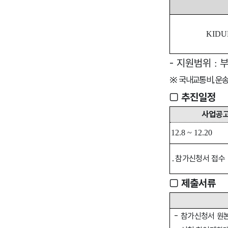
KIDU
-
지원범위
:
※
국내교통비
운
,
□
추진
일정
사업공
12.8
~
12.20
․
참가신청서 접수
□
제출서류
-
참가신청서 원