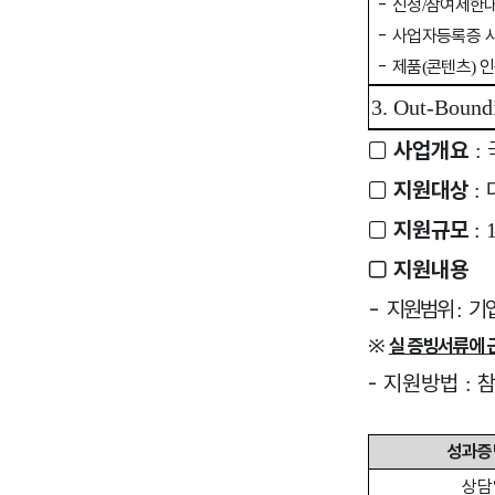
-
신청
참여제한대
/
-
사업자등록증 
-
제품
콘텐츠
인
(
)
3. Out
-Bound
□
사업개요
:
□
지원대상
:
□
지원규모
: 
□
지원내용
-
지원범위
기
:
※
실 증빙서류에 
-
지원방법
참
:
성과증
상담