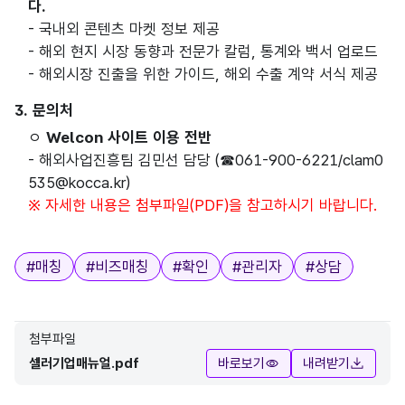
다.
- 국내외 콘텐츠 마켓 정보 제공
- 해외 현지 시장 동향과 전문가 칼럼, 통계와 백서 업로드
- 해외시장 진출을 위한 가이드, 해외 수출 계약 서식 제공
3. 문의처
ㅇ
Welcon 사이트 이용 전반
- 해외사업진흥팀 김민선 담당 (☎061-900-6221/clam0
535@kocca.kr)
※ 자세한 내용은 첨부파일(PDF)을 참고하시기 바랍니다.
태그
#
매칭
#
비즈매칭
#
확인
#
관리자
#
상담
첨부파일
셀러기업매뉴얼.pdf
바로보기
내려받기