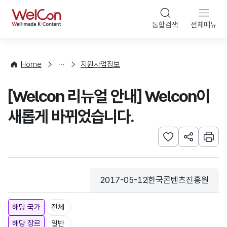
본문 바로가기
WelCon
통합검색
전체메뉴
행
사
·
사
Home
지원사업정보
업
신
[Welcon 리뉴얼 안내] Welcon이
청
새롭게 바뀌었습니다.
관심사 등록하기
URL 공유하
인쇄
2017-05-12
한국콘텐츠진흥원
등록일
수집기관
해당 국가
전체
해당 장르
일반