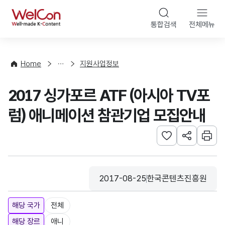
본문 바로가기
WelCon
통합검색
전체메뉴
행
사
·
사
Home
지원사업정보
업
신
2017 싱가포르 ATF (아시아 TV포
청
럼) 애니메이션 참관기업 모집안내
관심사 등록하기
URL 공유하
인쇄
2017-08-25
한국콘텐츠진흥원
등록일
수집기관
해당 국가
전체
해당 장르
애니