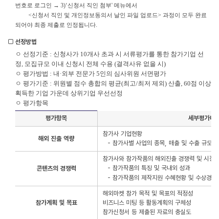
번호로 로그인 → 3)‘신청서 직인 첨부' 메뉴에서
<신청서 직인 및 개인정보동의서 날인 파일 업로드> 과정이 모두 완료
되어야 최종 제출로 인정됩니다.
□ 선정방법
ㅇ 선정기준 : 신청사가 10개사 초과 시 서류평가를 통한 참가기업 선
정, 모집규모 이내 신청시 전체 수용 (결격사유 없을 시)
ㅇ 평가방법 : 내·외부 전문가 5인의 심사위원 서면평가
ㅇ 평가기준 : 위원별 점수 총합의 평균(최고/최저 제외) 산출, 60점 이상
획득한 기업 가운데 상위기업 우선선정
ㅇ 평가항목
평가항목
세부평가내
참가사 기업현황
해외 진출 역량
- 참가사별 사업의 종목, 매출 및 수출 규모 
참가사와 참가작품의 해외진출 경쟁력 및 시장 
- 참가작품의 특징 및 국내외 성과
콘텐츠의 경쟁력
- 참가작품의 제작지원 수혜현황 및 수상경력
해외마켓 참가 목적 및 목표의 적정성
참가계획 및 목표
비즈니스 미팅 등 활동계획의 구체성
참가신청서 등 제출된 자료의 충실도