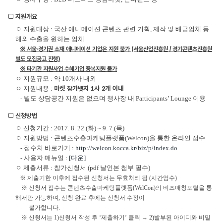
□ 지원개요
ㅇ 지원대상 : 국산 애니메이션 콘텐츠 관련 기획, 제작 및 배급업체 등
해외 수출을 원하는 업체
※ 서울·경기권 소재 애니메이션 기업은 지원 불가 (서울산업진흥원 / 경기콘텐츠진흥원
별도 모집공고 진행)
※ 타기관 지원사업 수혜기업 중복지원 불가
ㅇ 지원규모 : 약 10개사 내외
ㅇ 지원내용 :
마켓 참가뱃지 1사 2개 이내
- 별도 상담공간 지원은 없으며 행사장 내 Participants’ Lounge 이용
□ 신청방법
ㅇ 신청기간 : 2017. 8. 22.(화) ~ 9. 7.(목)
ㅇ 지원방법 : 콘텐츠수출마케팅플랫폼(Welcon)을 통한 온라인 접수
- 접수처 바로가기 :
http://welcon.kocca.kr/biz/p/index.do
- 사용자 매뉴얼 :
[다운]
ㅇ 제출서류 : 참가신청서 (pdf 날인본 첨부 필수)
※ 제출기한 이후에 접수된 신청서는 무효처리 됨 (시간엄수)
※ 신청서 접수는 콘텐츠수출마케팅플랫폼(WelCon)의 비즈매칭포털을 통
해서만 가능하며, 신청 완료 후에는 신청서 수정이
불가합니다.
※ 신청서는 1)신청서 작성 후 ‘제출하기’ 클릭 → 2)발부된 아이디와 비밀