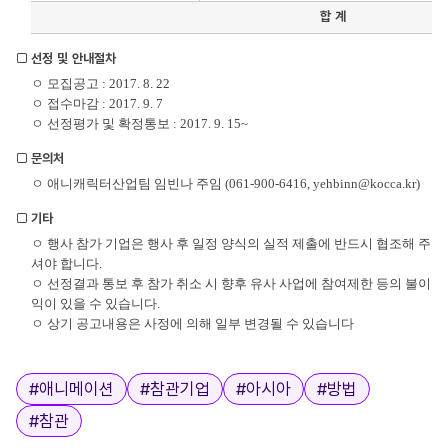
합 계
□ 선정 및 안내절차
ㅇ 모집공고 : 2017. 8. 22
ㅇ 접수마감 : 2017. 9. 7
ㅇ 선정평가 및 확정통보 : 2017. 9. 15~
□ 문의처
ㅇ 애니캐릭터산업팀 임빈나 주임 (061-900-6416, yehbinn@kocca.kr)
□ 기타
ㅇ 행사 참가 기업은 행사 후 일정 양식의 실적 제출에 반드시 협조해 주
셔야 합니다.
ㅇ 선정결과 통보 후 참가 취소 시 향후 유사 사업에 참여제한 등의 불이
익이 있을 수 있습니다.
ㅇ 상기 공고내용은 사정에 의해 일부 변경될 수 있습니다
태그
#
애니메이션
#
참관기업
#
아시아
#
방법
#
참관