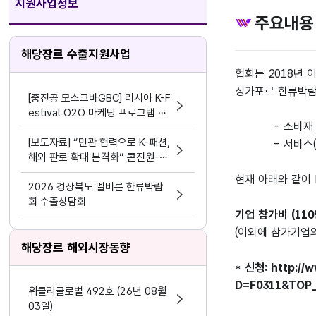
지원사업정보
주요내용
해당장르 수출지원사업
협회는
2018
년 
싱가포르 한류박
[중진공 모스크바GBC] 러시아 K-F
estival O2O 마케팅 프로그램 참
-
소비재
여기업 모집 공고(~8.19)
[보도자료] “민관 협력으로 K-패션,
-
서비스
(
해외 판로 확대 본격화” 콘진원-현
대백화점, 해외 진출 지원 업무협약
현재 아래와 같이
체결
2026 경상북도 멜버른 한류박람
회 수출상담회
기업 참가비
(110
(
이외에 참가기업
해당장르 해외시장동향
*
신청
:
http:/
D=F0311&TOP
위클리글로벌 492호 (26년 08월
03일)