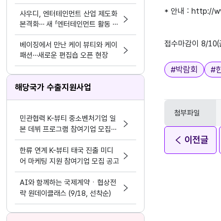
*
안내
:
http://
사우디, 엔터테인먼트 산업 제도화
본격화… 새 「엔터테인먼트 활동 및
지원 활동법」 제정
접수마감이
8/10(
베이징에서 만난 케이 뷰티와 케이
패션…새로운 편집숍 오픈 현장
태그
#
박람회
#
해당국가 수출지원사업
첨부파일
민관협력 K-뷰티 중소벤처기업 일
본 데뷔 프로그램 참여기업 모집공
이전글
고
한류 연계 K-뷰티 태국 진출 미디
어 마케팅 지원 참여기업 모집 공고
AI와 함께하는 국제계약ㆍ협상전
략 원데이클래스 (9/18, 선착순)