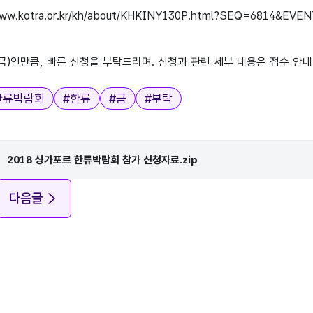
www.kotra.or.kr/kh/about/KHKINY130P.html?SEQ=6814&EVE
금
)
인만큼
,
빠른 신청을 부탁드리며
.
신청과 관련 세부 내용은 접수 안
한류박람회
#
한류
#
금
#
부탁
2018 싱가포르 한류박람회 참가 신청자료.zip
다음글