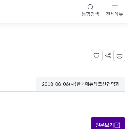
통합검색
전체메뉴
관심사 등록하기
URL 공유하
인쇄
2018-08-06
(사)한국에듀테크산업협회
등록일
수집기관
원문보기