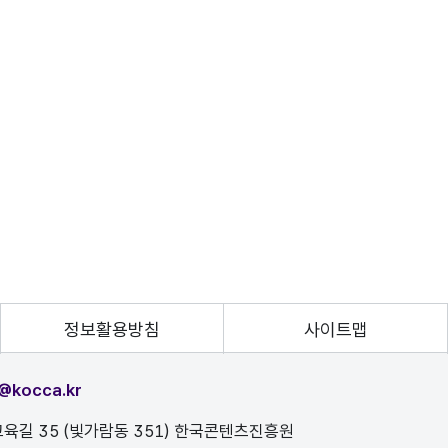
정보활용방침
사이트맵
@kocca.kr
육길 35 (빛가람동 351) 한국콘텐츠진흥원