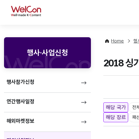
WelCon
Home
행
행사·사업신청
2018 
행사참가신청
연간행사일정
해당 국가
전
해당 장르
패
해외마켓정보