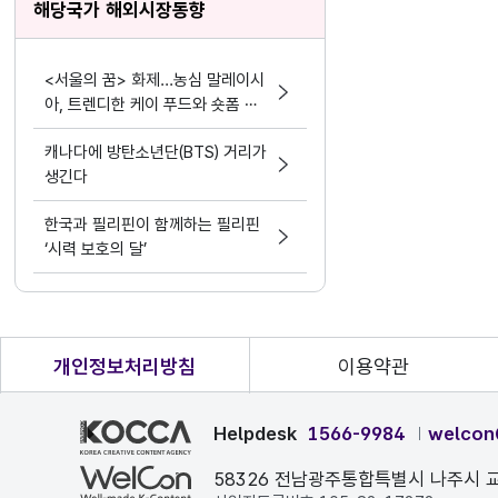
해당국가 해외시장동향
<서울의 꿈> 화제...농심 말레이시
아, 트렌디한 케이 푸드와 숏폼 마
케팅 결합
캐나다에 방탄소년단(BTS) 거리가
생긴다
한국과 필리핀이 함께하는 필리핀
‘시력 보호의 달’
개인정보처리방침
이용약관
Helpdesk
1566-9984
welcon
58326 전남광주통합특별시 나주시 교