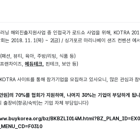
이러닝 해외진출지원사업 중 인접국가 로드쇼 사업을 위해
, KOTRA
20
람회는
2018. 11. 1(
목
)
~ 2(
금
) /
싱가포르 마리나베이 샌즈 컨벤션 에
(
패션
,
뷰티
,
육아
,
주방
/
리빙
,
식품 등
)
프랜차이즈
,
에듀테크
,
핀테크
,
보안 등
)
KOTRA
사이트를 통해 참가기업을 모집하고 있사오니
,
많은 관심과 
만원
)
의
70%
를 협회가 지원하며
,
나머지
30%
는 기업이 부담하게 됩
의 출장비
(
항공
/
숙박
)
는 기업 자체 부담입니다
)
/www.buykorea.org/bz/BKBZLI014M.html?BZ_PLAN_ID=
_MENU_CD=F0310