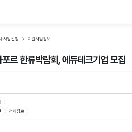
본문 바로가기
사·사업신청
지원사업정보
싱가포르 한류박람회, 에듀테크기업 모집
체
션
전체장르