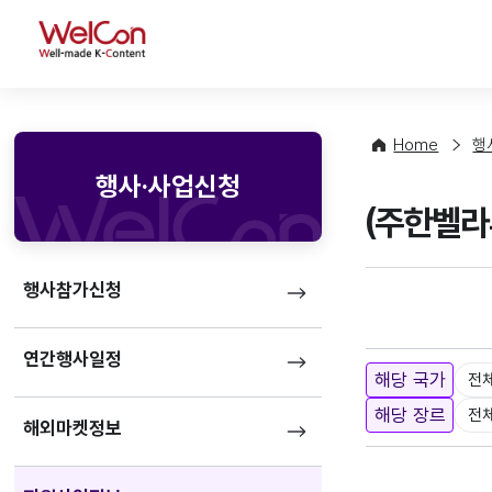
WelCon
Home
행
행사·사업신청
(주한벨라
행사참가신청
연간행사일정
해당 국가
전
해당 장르
전
해외마켓정보