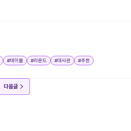
#
테이블
#
라운드
#
대사관
#
주한
다음글