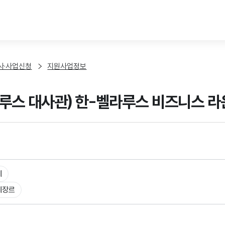
본문 바로가기
사·사업신청
지원사업정보
루스 대사관) 한-벨라루스 비즈니스 
체
체장르