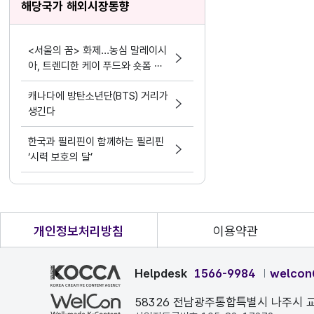
해당국가 해외시장동향
<서울의 꿈> 화제...농심 말레이시
아, 트렌디한 케이 푸드와 숏폼 마
케팅 결합
캐나다에 방탄소년단(BTS) 거리가
생긴다
한국과 필리핀이 함께하는 필리핀
‘시력 보호의 달’
개인정보처리방침
이용약관
Helpdesk
1566-9984
welcon
58326 전남광주통합특별시 나주시 교