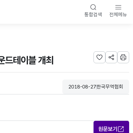
통합검색
전체메뉴
라운드테이블 개최
관심사 등록하기
URL 공유하
인쇄
2018-08-27
한국무역협회
등록일
수집기관
원문보기