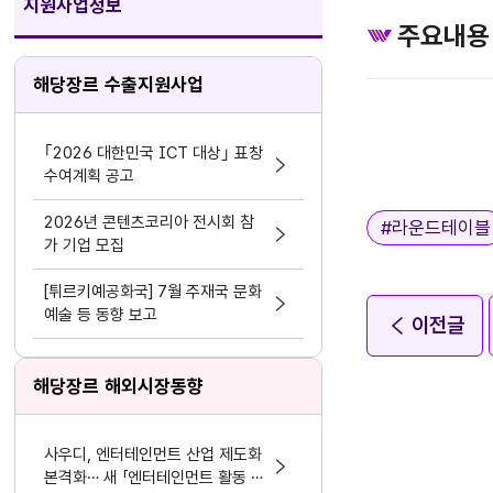
지원사업정보
주요내용
해당장르 수출지원사업
｢2026 대한민국 ICT 대상｣ 표창
수여계획 공고
태그
2026년 콘텐츠코리아 전시회 참
#
라운드테이블
가 기업 모집
[튀르키예공화국] 7월 주재국 문화
예술 등 동향 보고
이전글
해당장르 해외시장동향
사우디, 엔터테인먼트 산업 제도화
본격화… 새 「엔터테인먼트 활동 및