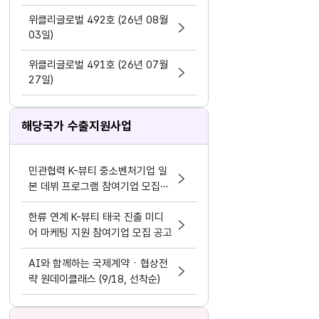
지원 활동법」 제정
위클리글로벌 492호 (26년 08월
03일)
위클리글로벌 491호 (26년 07월
27일)
해당국가 수출지원사업
민관협력 K-뷰티 중소벤처기업 일
본 데뷔 프로그램 참여기업 모집공
고
한류 연계 K-뷰티 태국 진출 미디
어 마케팅 지원 참여기업 모집 공고
AI와 함께하는 국제계약ㆍ협상전
략 원데이클래스 (9/18, 선착순)