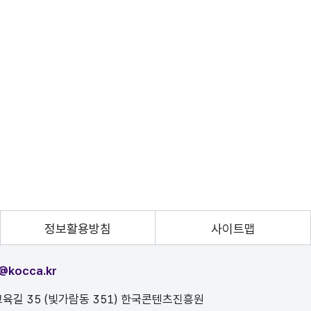
정보활용방침
사이트맵
@kocca.kr
육길 35 (빛가람동 351) 한국콘텐츠진흥원