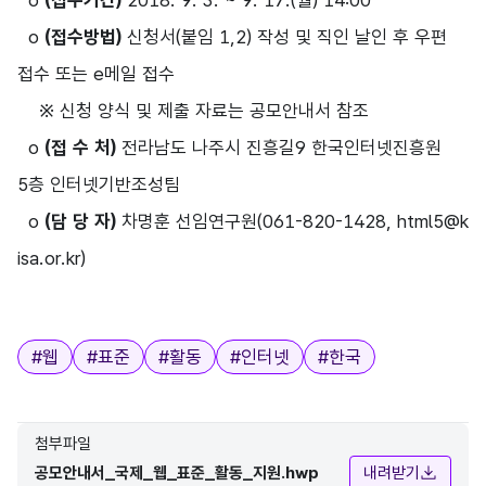
o
(접수기간)
2018. 9. 3. ~ 9. 17.(월) 14:00
o
(접수방법)
신청서(붙임 1,2) 작성 및 직인 날인 후 우편
접수 또는 e메일 접수
※ 신청 양식 및 제출 자료는 공모안내서 참조
o
(접 수 처)
전라남도 나주시 진흥길9 한국인터넷진흥원
5층 인터넷기반조성팀
o
(담 당 자)
차명훈 선임연구원(061-820-1428,
html5@k
isa.or.kr
)
태그
#
웹
#
표준
#
활동
#
인터넷
#
한국
첨부파일
공모안내서_국제_웹_표준_활동_지원.hwp
내려받기