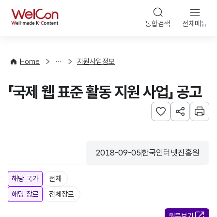
본문 바로가기
WelCon
통합검색
전체메뉴
행
사
·
사
Home
지원사업정보
업
신
「국제 웹 표준 활동 지원 사업」 공고
청
관심사 등록하기
URL 공유하
인쇄
2018-09-05
한국인터넷진흥원
등록일
수집기관
해당 국가
전체
해당 장르
전체장르
원문보기