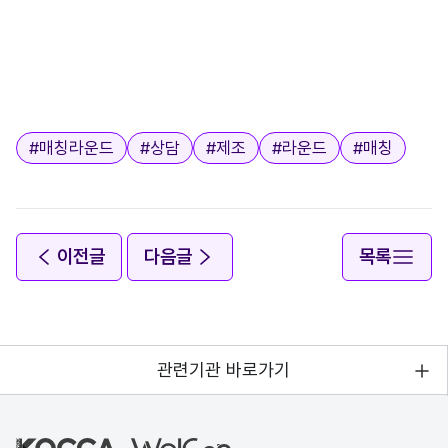
태그
#
매칭라운드
#
상담
#
제조
#
라운드
#
매칭
이전글
다음글
목록
관련기관 바로가기