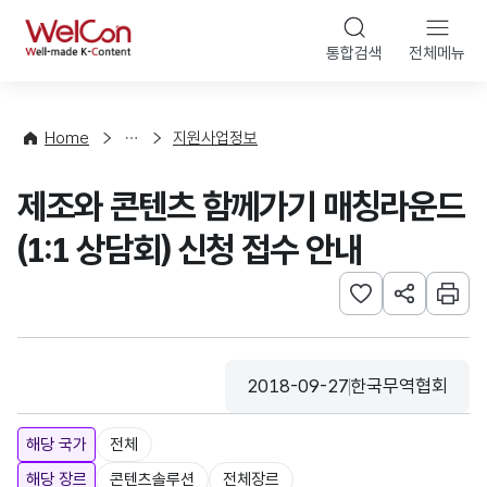
본문 바로가기
WelCon
통합검색
전체메뉴
행
사
·
사
Home
지원사업정보
업
신
제조와 콘텐츠 함께가기 매칭라운드
청
(1:1 상담회) 신청 접수 안내
관심사 등록하기
URL 공유하
인쇄
2018-09-27
한국무역협회
등록일
수집기관
해당 국가
전체
해당 장르
콘텐츠솔루션
전체장르