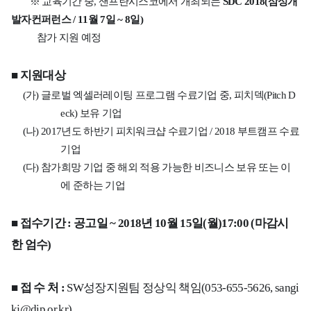
※
교육기간 중
,
샌프란시스코에서 개최되는
SDC 2018(
삼성개
발자컨퍼런스
/ 11
월
7
일
~ 8
일
)
참가 지원 예정
■
지원대상
(
가
)
글로벌 엑셀러레이팅 프로그램 수료기업 중
,
피치덱
(Pitch D
eck)
보유 기업
(
나
) 2017
년도 하반기 피치워크샵 수료기업
/ 2018
부트캠프 수료
기업
(
다
)
참가희망 기업 중 해외 적용 가능한 비즈니스 보유 또는 이
에 준하는 기업
■
접수기간
:
공고일
~ 2018
년
10
월
15
일
(
월
)17:00 (
마감시
한 엄수
)
■
접 수 처
:
SW
성장지원팀
정상익 책임
(053-655-5626, sangi
kj@dip.or.kr)