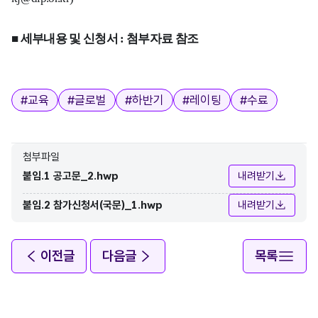
■
세부내용 및 신청서
:
첨부자료 참조
태그
#
교육
#
글로벌
#
하반기
#
레이팅
#
수료
첨부파일
붙임.1 공고문_2.hwp
내려받기
붙임.2 참가신청서(국문)_1.hwp
내려받기
이전글
다음글
목록