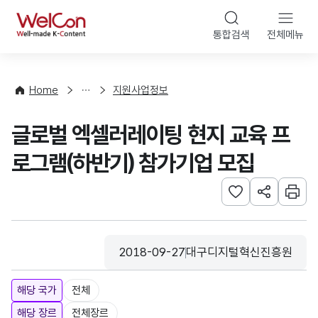
본문 바로가기
WelCon
통합검색
전체메뉴
행
사
·
사
Home
지원사업정보
업
신
글로벌 엑셀러레이팅 현지 교육 프
청
로그램(하반기) 참가기업 모집
관심사 등록하기
URL 공유하
인쇄
2018-09-27
대구디지털혁신진흥원
등록일
수집기관
해당 국가
전체
해당 장르
전체장르