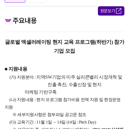
원문보기
주요내용
글로벌 엑셀러레이팅 현지 교육 프로그램
(
하반기
)
참가
기업 모집
■
지원내용
지역
SW
기업의 미주 실리콘밸리 시장개척 및
(
가
)
지원분야
:
진출 촉진
,
수출신장 및 현지
마케팅 기반구축
(
나
)
지원내용
:
현지 프로그램 참가비용 전액 지원 및 현장운영
지원
※
세부지원사항은 첨부파일 공고문 참조
(
다
)
교육기간
: 11
월
1
일
∼
14
일
(14
일
: Pitch Day)