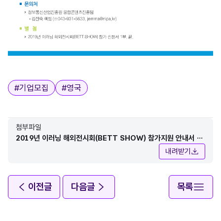
태그
#
기업모집
#
영국
첨부파일
2019년 이러닝 해외전시회(BETT SHOW) 참가지원 안내서 및
참가신청서.hwp
내려받기
이전글
다음글
목록