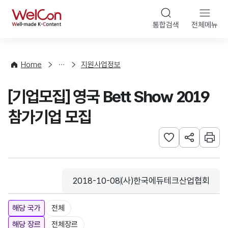
본문 바로가기
WelCon
통합검색
전체메뉴
행
사
·
사
Home
지원사업정보
업
신
[기업모집] 영국 Bett Show 2019
청
참가기업 모집
관심사 등록하기
URL 공유하
인쇄
2018-10-08
(사)한국에듀테크산업협회
등록일
수집기관
해당 국가
전체
해당 장르
전체장르