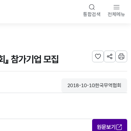
통합검색
전체메뉴
회』 참가기업 모집
관심사 등록하기
URL 공유하
인쇄
2018-10-10
한국무역협회
등록일
수집기관
원문보기