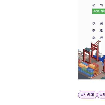
태그
#
박람회
#