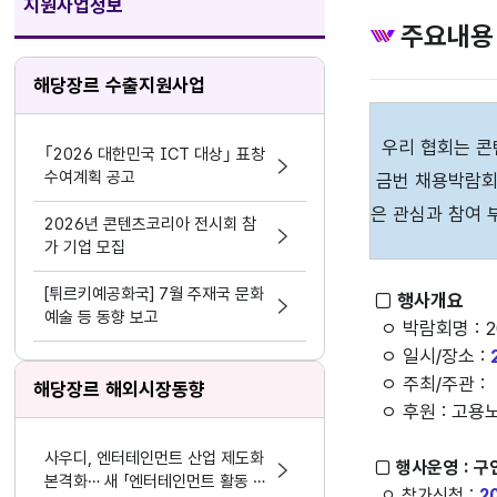
지원사업정보
주요내용
해당장르 수출지원사업
우리 협회는 콘
｢2026 대한민국 ICT 대상｣ 표창
수여계획 공고
금번 채용박람회
은 관심과 참여
2026년 콘텐츠코리아 전시회 참
가 기업 모집
[튀르키예공화국] 7월 주재국 문화
□ 행사개요
예술 등 동향 보고
ㅇ 박람회명 : 
ㅇ 일시/장소 :
ㅇ 주최/주관 :
해당장르 해외시장동향
ㅇ 후원 : 고용
사우디, 엔터테인먼트 산업 제도화
□ 행사운영
: 
본격화… 새 「엔터테인먼트 활동 및
ㅇ 참가신청 :
2