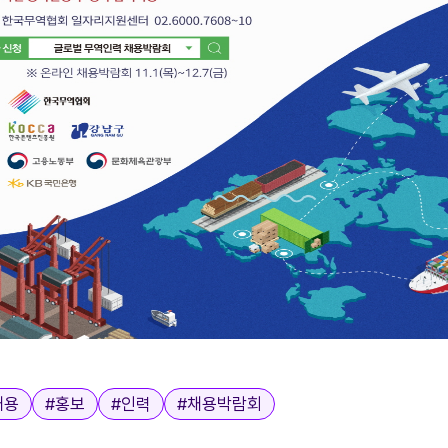
채용
#
홍보
#
인력
#
채용박람회