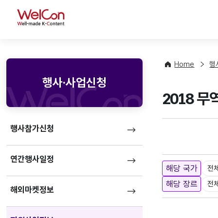
WelCon
Home
행
행사·사업신청
2018 
행사참가신청
연간행사일정
해당 국가
전
해당 장르
전
해외마켓정보