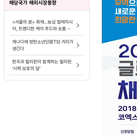
해당국가 해외시장동향
<서울의 꿈> 화제...농심 말레이시
아, 트렌디한 케이 푸드와 숏폼 마
케팅 결합
캐나다에 방탄소년단(BTS) 거리가
생긴다
한국과 필리핀이 함께하는 필리핀
‘시력 보호의 달’